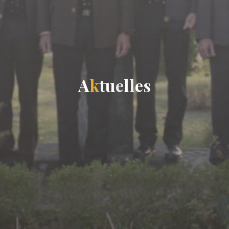
A
k
t
u
e
l
l
e
s